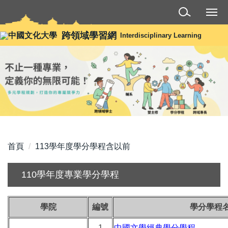
跳
到
主
跨領域學習網
Interdisciplinary Learning
要
內
容
區
首頁
113學年度學分學程含以前
110學年度專業學分學程
學院
編號
學分學程
1
中國文學經典學分學程