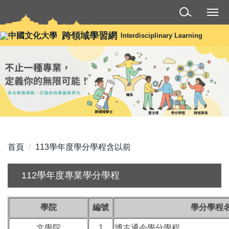
跳
到
主
跨領域學習網
Interdisciplinary Learning
要
內
容
區
首頁
113學年度學分學程含以前
112學年度專業學分學程
學院
編號
學分學程
文學院
1
博古通今學分學程